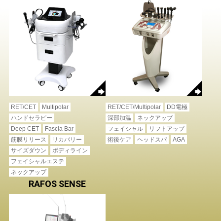
RET/CET
Multipolar
RET/CET/Multipolar
DD電極
ハンドセラピー
深部加温
ネックアップ
Deep CET
Fascia Bar
フェイシャル
リフトアップ
筋膜リリース
リカバリー
術後ケア
ヘッドスパ
AGA
サイズダウン
ボディライン
フェイシャルエステ
ネックアップ
RAFOS SENSE