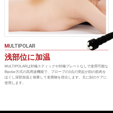
MULTIPOLAR
浅部位に加温
MULTIPOLARは対極スティックや対極プレートなしで使用可能な
Bipolar方式の高周波機能で、プローブの3点の突起が顔の筋肉を
ほぐし深部加温と相乗して老廃物を排出します。主に顔のケアに
使用します。