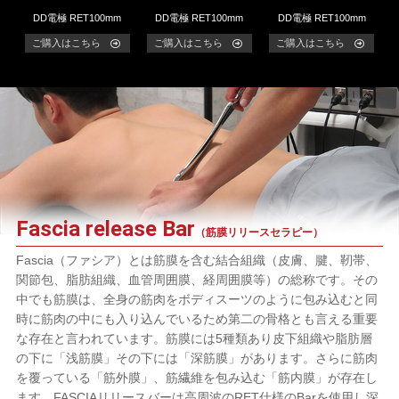
DD電極 RET100mm
DD電極 RET100mm
DD電極 RET100mm
ご購入はこちら
ご購入はこちら
ご購入はこちら
Fascia release Bar
（筋膜リリースセラピー）
Fascia（ファシア）とは筋膜を含む結合組織（皮膚、腱、靭帯、
関節包、脂肪組織、血管周囲膜、経周囲膜等）の総称です。その
中でも筋膜は、全身の筋肉をボディスーツのように包み込むと同
時に筋肉の中にも入り込んでいるため第二の骨格とも言える重要
な存在と言われています。筋膜には5種類あり皮下組織や脂肪層
の下に「浅筋膜」その下には「深筋膜」があります。さらに筋肉
を覆っている「筋外膜」、筋繊維を包み込む「筋内膜」が存在し
ます。FASCIAリリースバーは高周波のRET仕様のBarを使用し深