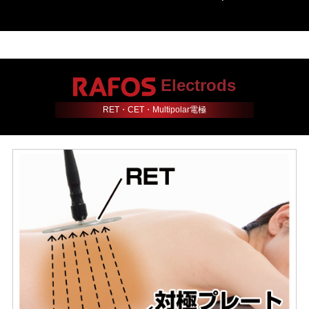
Electrods
RET・CET・Multipolar電極