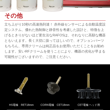
その他
立ち上がり10秒の高速熱到達！ 赤外線センサーによる自動温度設
定システム、優れた熱制御と静音性を考慮した設計と、特徴を上
げるときりがないほど更生法なRAFOSは、それなりに高額な機器
ともいえます。長く大切に扱ってほしいので、オプションパーツ
もちろん、専用クリームは純正品をお使用いただくことをお勧め
します。安いRFクリームを使うことにより、機器の劣化が早まる
可能性がございますので、ご注意ください。
HS電極 RET18mm
CORN電極 CET18mm
CET電極 ヘッド用