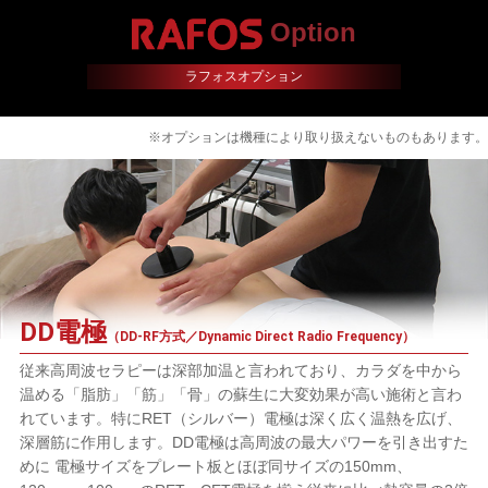
Option
ラフォスオプション
※オプションは機種により取り扱えないものもあります。
DD電極
（DD-RF方式／Dynamic Direct Radio Frequency）
従来高周波セラピーは深部加温と言われており、カラダを中から
温める「脂肪」「筋」「骨」の蘇生に大変効果が高い施術と言わ
れています。特にRET（シルバー）電極は深く広く温熱を広げ、
深層筋に作用します。DD電極は高周波の最大パワーを引き出すた
めに 電極サイズをプレート板とほぼ同サイズの150mm、