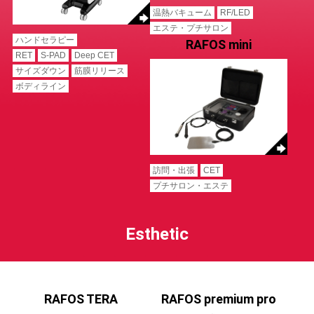
温熱バキューム
RF/LED
エステ・プチサロン
ハンドセラピー
RAFOS mini
RET
S-PAD
Deep CET
サイズダウン
筋膜リリース
ボディライン
訪問・出張
CET
プチサロン・エステ
Esthetic
RAFOS TERA
RAFOS premium pro