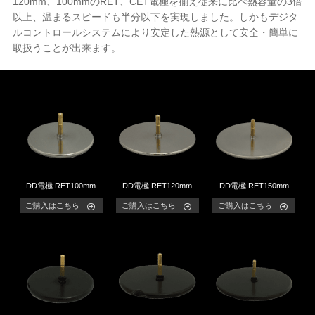
120mm、100mmのRET、CET電極を揃え従来に比べ熱容量の3倍
以上、温まるスピードも半分以下を実現しました。しかもデジタ
ルコントロールシステムにより安定した熱源として安全・簡単に
取扱うことが出来ます。
DD電極 RET100mm
DD電極 RET120mm
DD電極 RET150mm
ご購入はこちら
ご購入はこちら
ご購入はこちら