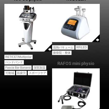
温熱バキューム
RF/LED
接骨院・整体
RET/CET/Multipolar
ハンドバンド
RAFOS mini physio
Fascia Bar Banana
深部加温
可動域
筋疲労
スポーツケア