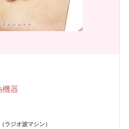
熱機器
（ラジオ波マシン）