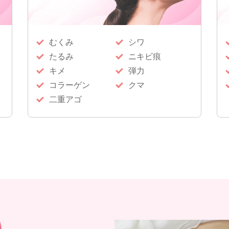
むくみ
シワ
たるみ
ニキビ痕
キメ
弾力
コラーゲン
クマ
二重アゴ