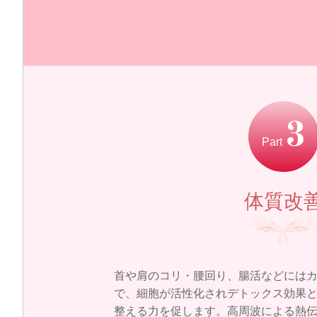
3
Part
体質改
首や肩のコリ・腰回り、腸活などには
で、細胞が活性化されデトックス効果
整える力を促します。高周波による熱